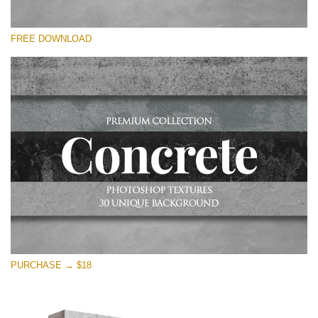
Si prega di Selezionare
FREE DOWNLOAD
Free Photoshop Overlay
Small 800*533px
Concrete Textures
(30 Textures)
Large 6000*4000px
Entire Collection
(1783 Overlays)
Large 6000*4000px
Download Gratuito
PURCHASE → $18