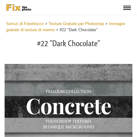
Servizi di Fotoritocco
>
Texture Gratuite per Photoshop
>
Immagini
gratuite di texture di marmo
>
#22 "Dark Chocolate"
#22 "Dark Chocolate"
Do
Fr
Ov