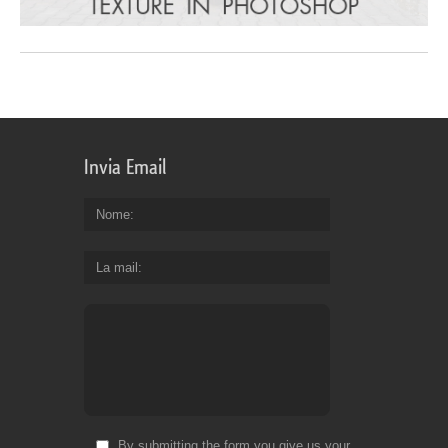
Invia Email
Nome
La mail
By submitting the form you give us your