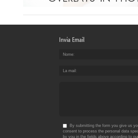
Invia Email
Nome
La mail
By submitting the form you give us yo
consent to process the personal data spec
by you in the fields above according to ou