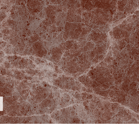
ritocco del prodotto
Servizi di ritocco gioielli
Dati di Addestrament