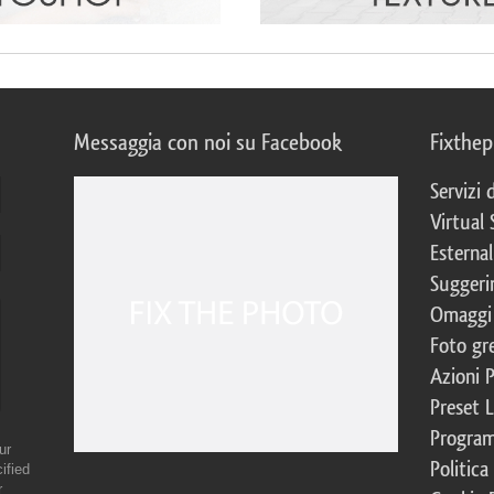
Messaggia con noi su Facebook
Fixthe
Servizi
Virtual 
Esternal
Suggerim
Omaggi 
Foto gre
Azioni 
Preset 
Program
ur
Politica
ified
r