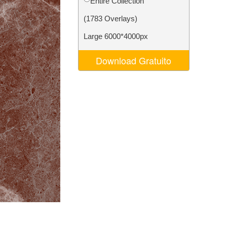
Entire Collection
o AI
Video Editing Services
(1783 Overlays)
Large 6000*4000px
Download Gratuito