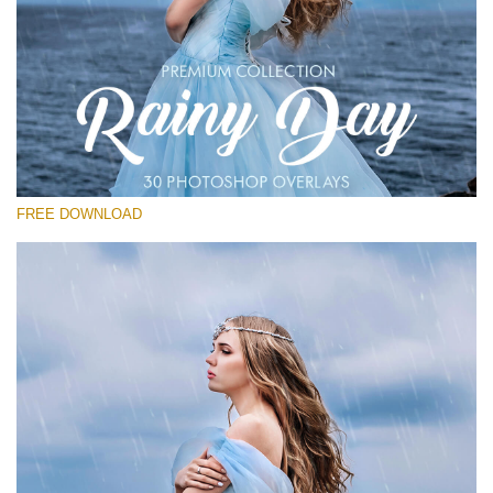
Si prega di Selezionare
Free Photoshop Overlay
Small 800*533px
Rainy Day
(30 Overlays)
FREE DOWNLOAD
Large 6000*4000px
Entire Collection
(1783 Overlays)
Large 6000*4000px
Download Gratuito