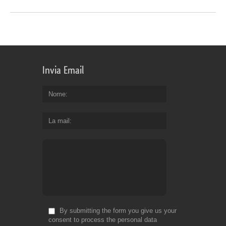
Invia Email
Nome
La mail
By submitting the form you give us your
consent to process the personal data