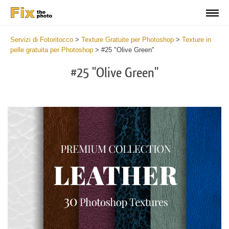
Servizi di Fotoritocco
>
Texture Gratuite per Photoshop
>
Texture in
pelle gratuita per Photoshop
>
#25 "Olive Green"
#25 "Olive Green"
Do
Fr
Ov