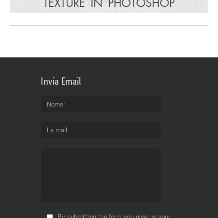
Invia Email
Nome
La mail
By submitting the form you give us your