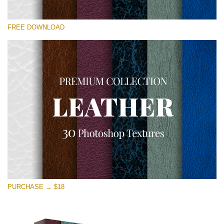
Si prega di Selezionare
FREE DOWNLOAD
Free Photoshop Overlay
Small 800*533px
Real Leather
(30 Textures)
Large 6000*4000px
Entire Collection
(1783 Overlays)
Large 6000*4000px
Download Gratuito
PURCHASE → $18