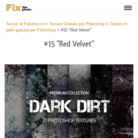
Servizi di Fotoritocco
>
Texture Gratuite per Photoshop
>
Texture in
pelle gratuita per Photoshop
>
#15 "Red Velvet"
#15 "Red Velvet"
Do
Fr
Ov