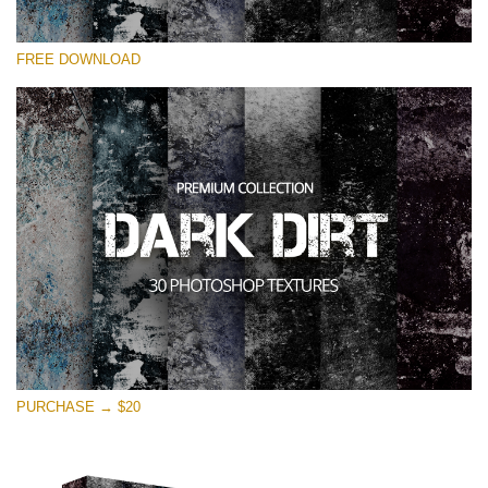
Si prega di Selezionare
FREE DOWNLOAD
Free Photoshop Overlay
Small 800*533px
Dark Dirt
(30 Overlays)
Large 6000*4000px
Entire Collection
(1783 Overlays)
Large 6000*4000px
Download Gratuito
PURCHASE → $20