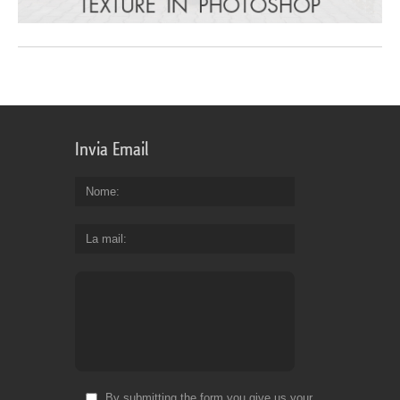
Invia Email
Nome
La mail
By submitting the form you give us your