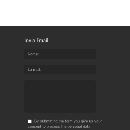
Invia Email
Nome
La mail
By submitting the form you give us your
consent to process the personal data