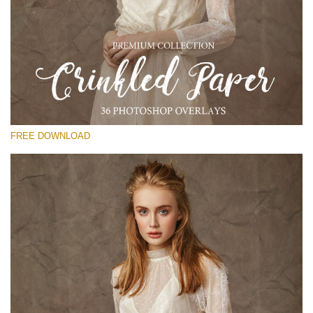
Si prega di Selezionare
Free Photoshop Overlay
Small 800*533px
Сrinkled Paper
(36 Overlays)
FREE DOWNLOAD
Large 6000*4000px
Entire Collection
(1783 Overlays)
Large 6000*4000px
Download Gratuito