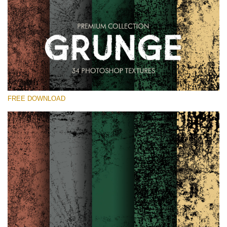
Si prega di Selezionare
Free Photoshop Overlay
Small 800*533px
Grunge Effect
(30 Overlays)
FREE DOWNLOAD
Large 6000*4000px
Entire Collection
(1783 Overlays)
Large 6000*4000px
Download Gratuito