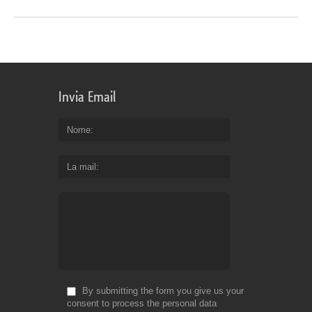
Invia Email
Nome
La mail
By submitting the form you give us your
consent to process the personal data