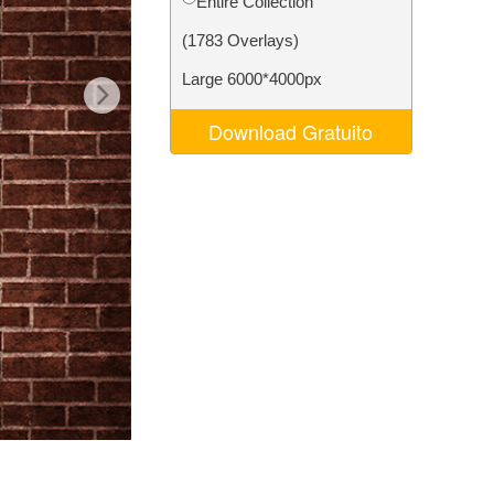
Entire Collection
o AI
Video Editing Services
(1783 Overlays)
Large 6000*4000px
Download Gratuito