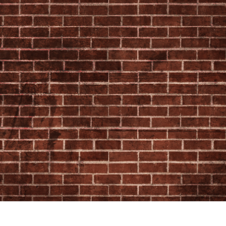
ritocco del prodotto
Servizi di ritocco gioielli
Dati di Addestrament