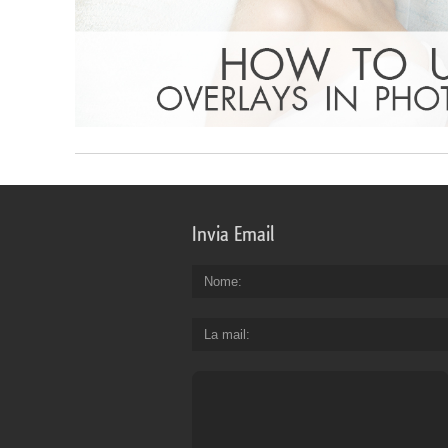
Invia Email
Nome
La mail