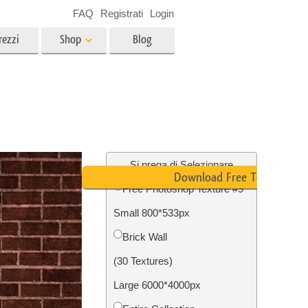
FAQ
Registrati
Login
rezzi
Shop
Blog
es
Video
LUT professionali
Sovrapposizioni video
r bambini
Servizi di fotoritocco immobiliare
no
Si prega di Selezionare
Download Free Texture
Free Photoshop Texture #9
per
Small 800*533px
e delle
Servizi Foto Restauro
Brick Wall
(30 Textures)
Large 6000*4000px