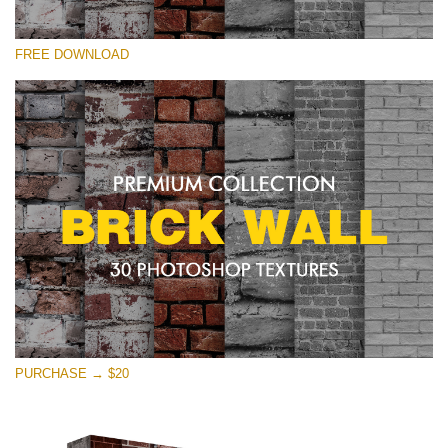
Si prega di Selezionare
FREE DOWNLOAD
Free Photoshop Texture #26 Small 800*533px
Brick Wall
(30 Textures)
Large 6000*4000px
Entire Collection
(1783 Overlays)
Large 6000*4000px
Download Gratuito
PURCHASE → $20