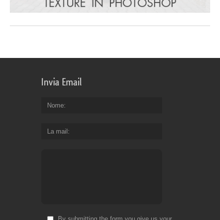
Invia Email
Nome
La mail
By submitting the form you give us your