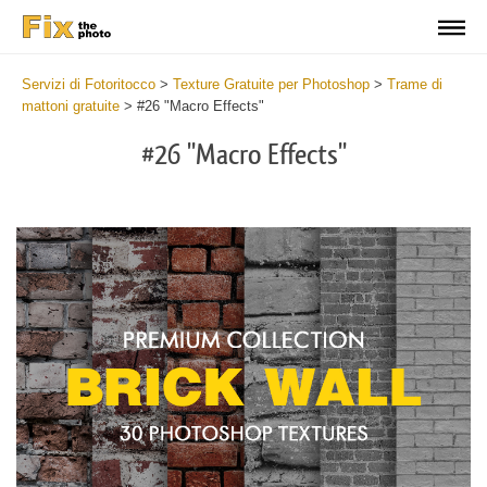
Servizi di Fotoritocco
>
Texture Gratuite per Photoshop
>
Trame di
mattoni gratuite
>
#26 "Macro Effects"
#26 "Macro Effects"
Do
Fr
Te