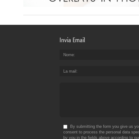
Invia Email
Nome
La mail
By submitting the form you give us yo
consent to process the personal data spec
by you in the fields above according to ou