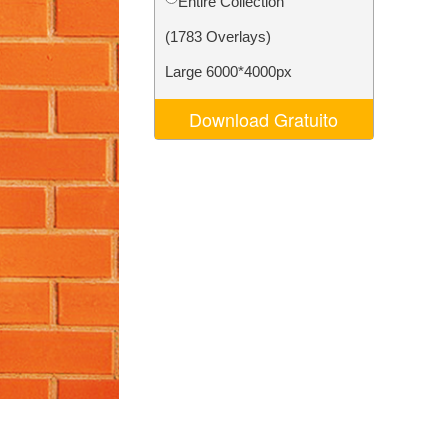
Entire Collection
o AI
Video Editing Services
(1783 Overlays)
Large 6000*4000px
Download Gratuito