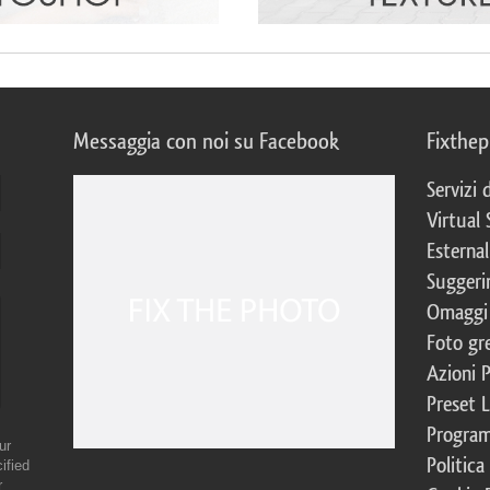
Messaggia con noi su Facebook
Fixthe
Servizi
Virtual 
Esternal
Suggerim
Omaggi 
Foto gre
Azioni 
Preset 
Program
ur
Politica
ified
r