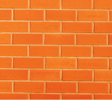
ritocco del prodotto
Servizi di ritocco gioielli
Dati di Addestrament