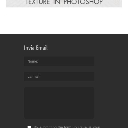
Invia Email
Nome
La mail
By submitting the form you give us your