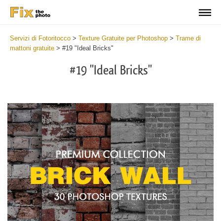
Servizi di Fotoritocco
>
Texture Gratuite per Photoshop
>
Trame di
mattoni gratuite
>
#19 "Ideal Bricks"
#19 "Ideal Bricks"
Do
Fr
Te