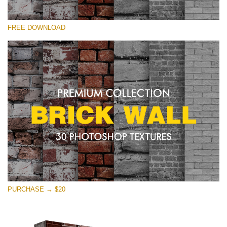
Si prega di Selezionare
FREE DOWNLOAD
Free Photoshop Texture #19 Small 800*533px
Brick Wall
(30 Textures)
Large 6000*4000px
Entire Collection
(1783 Overlays)
Large 6000*4000px
Download Gratuito
PURCHASE → $20