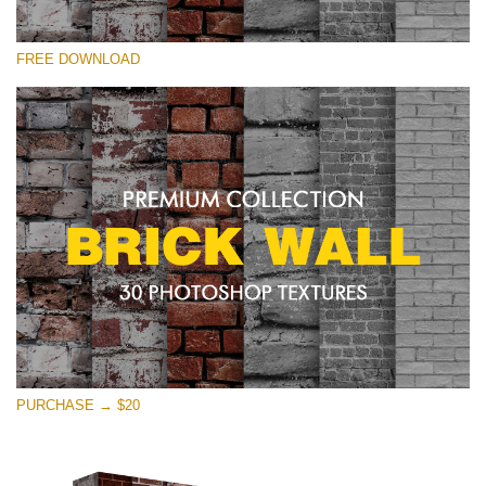
Si prega di Selezionare
FREE DOWNLOAD
Free Photoshop Texture #12 Small 800*533px
Brick Wall
(30 Textures)
Large 6000*4000px
Entire Collection
(1783 Overlays)
Large 6000*4000px
Download Gratuito
PURCHASE → $20