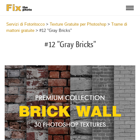
Servizi di Fotoritocco
>
Texture Gratuite per Photoshop
>
Trame di
mattoni gratuite
>
#12 "Gray Bricks"
#12 "Gray Bricks"
Do
Fr
Te