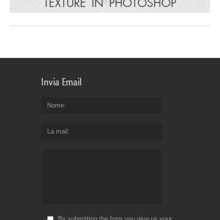
Invia Email
Nome
La mail
By submitting the form you give us your