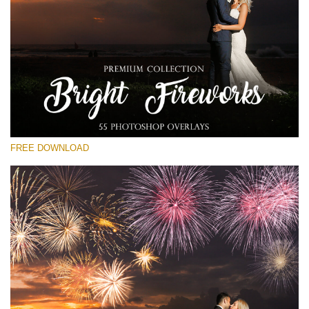
Si prega di Selezionare
Free Fireworks Overlay #16
Small 800*533px
Bright Fireworks
(55 Overlays)
FREE DOWNLOAD
Large 6000*4000px
Bokeh Collection (650 Overlays)
Large 6000*4000px
Entire Collection
(1783 Overlays)
Large 6000*4000px