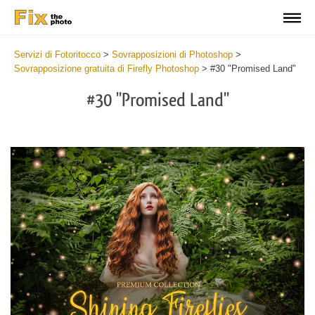
Servizi di Fotoritocco
>
Sovrapposizioni di Photoshop
>
Sovrapposizione gratuita di Firefly Photoshop
>
#30 "Promised Land"
#30 "Promised Land"
Do
Fr