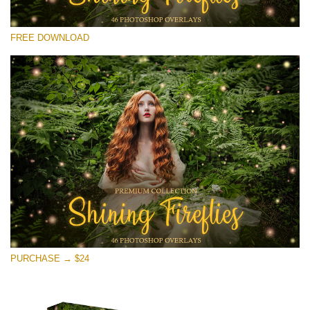
Si prega di Selezionare
FREE DOWNLOAD
Free Fireflies Overlay #30
Small 800*533px
Shining Fireflies
(46 Overlays)
Large 6000*4000px
Sunlight Collection
(290 Overlays)
Large 6000*4000px
Entire Collection
PURCHASE → $24
(1783 Overlays)
Large 6000*4000px