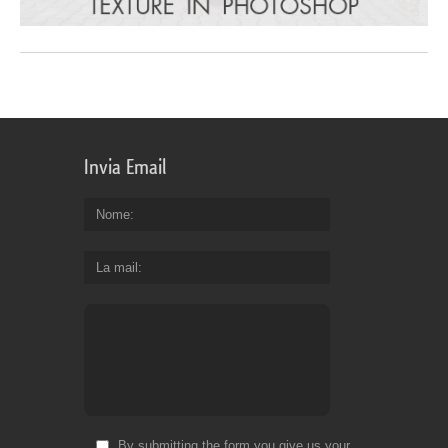
Invia Email
Nome
La mail
By submitting the form you give us your