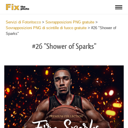
Servizi di Fotoritocco
>
Sovrapposizioni PNG gratuite
>
Sovrapposizioni PNG di scintille di fuoco gratuite
>
#26 "Shower of
Sparks"
#26 "Shower of Sparks"
Do
Fr