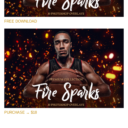
Si prega di Selezionare
FREE DOWNLOAD
Free Photoshop Overlay #26
Small 800*533px
Fire Sparks
(30 Overlays)
Large 6000*4000px
4 Seasons (411 Overlays)
Large 6000*4000px
Entire Collection
(1783 Overlays)
PURCHASE → $18
Large 6000*4000px