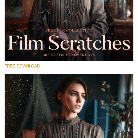
Si prega di Selezionare
Free Photoshop Overlay #12
Small 800*533px
Film Scratches
(30 Overlays)
FREE DOWNLOAD
Large 6000*4000px
Sky Boundless
(347 Overlays)
Large 6000*4000px
Entire Collection
(1783 Overlays)
Large 6000*4000px