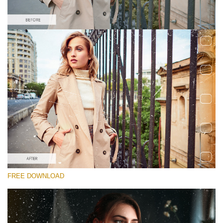
Si prega di Selezionare
Free Photoshop Overlay #1
Small 800*533px
Film Scratches
(30 Overlays)
Large 6000*4000px
FREE DOWNLOAD
Sky Boundless
(347 Overlays)
Large 6000*4000px