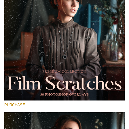
Entire Collection
(1783 Overlays)
Large 6000*4000px
Download Gratuito
PURCHASE