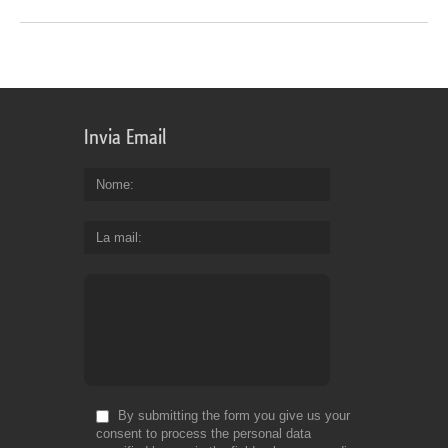
Invia Email
Nome
La mail
By submitting the form you give us your
consent to process the personal data