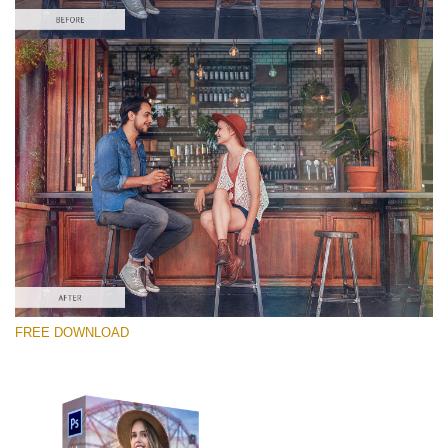
Si prega di Selezionare
Free PNG Overlay #4
Small 800*533px
Old Film
(30 Overlays)
Large 6000*4000px
FREE DOWNLOAD
Light Sparkling
(740 Overlays)
Large 6000*4000px