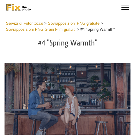
Servizi di Fotoritocco
>
Sovrapposizioni PNG gratuite
>
Sovrapposizioni PNG Grain Film gratuiti
>
#4 "Spring Warmth"
#4 "Spring Warmth"
Do
Fr
PN