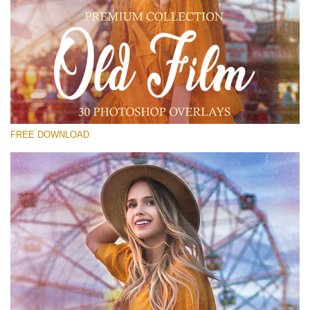
Si prega di Selezionare
Free PNG Overlay #16
Small 800*533px
Old Film
(30 Overlays)
FREE DOWNLOAD
Large 6000*4000px
4 Seasons (411 Overlays)
Large 6000*4000px
Entire Collection
(1783 Overlays)
Large 6000*4000px
Download Gratuito