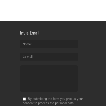
Invia Email
Nome
La mail
By submitting the form you give us your
consent to process the personal data