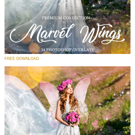
Si prega di Selezionare
Free Wings Overlay #14
Small 800*533px
Marvel Wings
(34 Overlays)
FREE DOWNLOAD
Large 4000*5000px
Light Sparkling
(740 Overlays)
Large 6000*4000px
Entire Collection
(1783 Overlays)
Large 6000*4000px