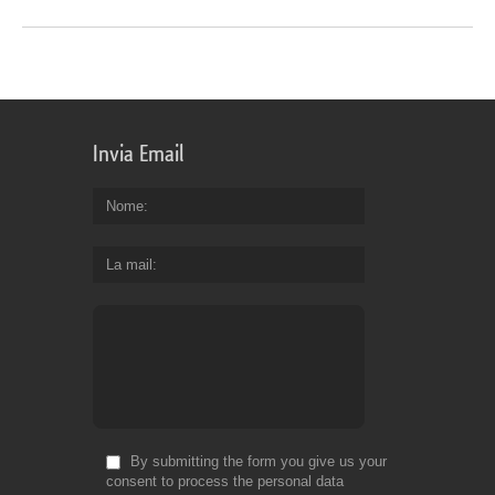
Invia Email
Nome
La mail
By submitting the form you give us your
consent to process the personal data