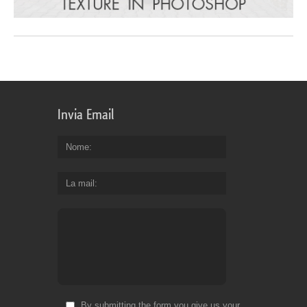
Invia Email
Nome
La mail
By submitting the form you give us your