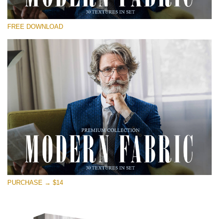
Si prega di Selezionare
FREE DOWNLOAD
Free Photoshop Overlay
Small 800*533px
Modern Fabric
(30 Textures)
Large 6000*4000px
Entire Collection
(1783 Overlays)
Large 6000*4000px
Download Gratuito
PURCHASE → $14