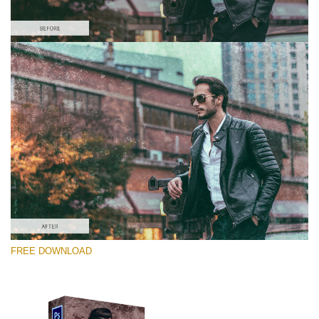
Si prega di Selezionare
Free Photoshop Overlay #6
Small 800*533px
Distressed Mood
(30 Overlays)
Large 6000*4000px
FREE DOWNLOAD
Luxury Wedding
(373 Overlays)
Large 6000*4000px