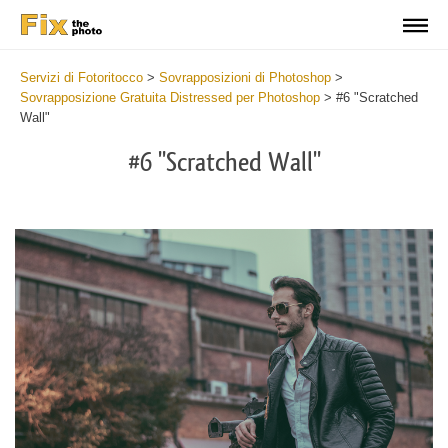
Servizi di Fotoritocco
>
Sovrapposizioni di Photoshop
>
Sovrapposizione Gratuita Distressed per Photoshop
>
#6 "Scratched
Wall"
#6 "Scratched Wall"
Do
Fr
Ov