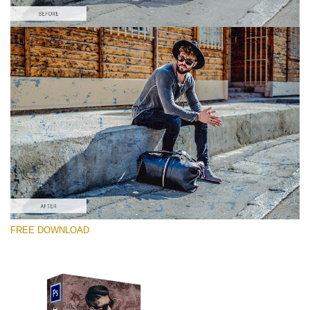
Si prega di Selezionare
Free Photoshop Overlay #5
Small 800*533px
Distressed Mood
(30 Overlays)
Large 6000*4000px
FREE DOWNLOAD
Sunlight Collection
(290 Overlays)
Large 6000*4000px