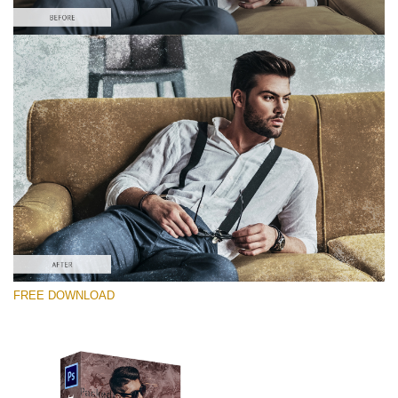
Si prega di Selezionare
Free Photoshop Overlay #2
Small 800*533px
Distressed Mood
(30 Overlays)
Large 6000*4000px
FREE DOWNLOAD
4 Seasons (411 Overlays)
Large 6000*4000px
Entire Collection