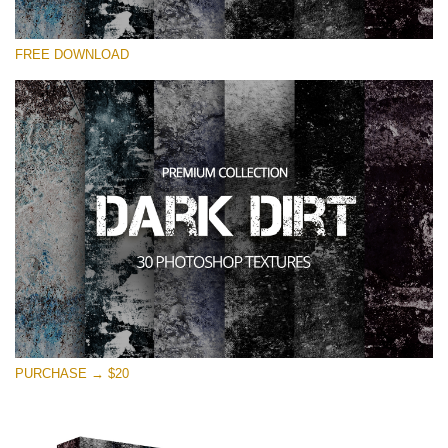
Si prega di Selezionare
FREE DOWNLOAD
Free Photoshop Overlay
Small 800*533px
Dark Dirt
(30 Overlays)
Large 6000*4000px
Entire Collection
(1783 Overlays)
Large 6000*4000px
Download Gratuito
PURCHASE → $20