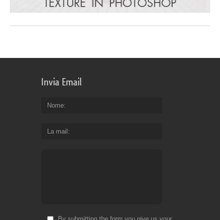
Invia Email
Nome
La mail
By submitting the form you give us your