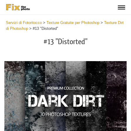
Servizi di Fotoritocco
>
Texture Gratuite per Photoshop
>
Texture Dirt
di Photoshop
>
#13 "Distorted"
#13 "Distorted"
Do
Fr
Ov