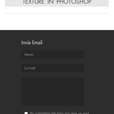
Invia Email
Nome
La mail
By submitting the form you give us your