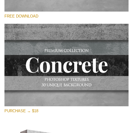
Si prega di Selezionare
FREE DOWNLOAD
Free Photoshop Overlay
Small 800*533px
Concrete Textures
(30 Overlays)
Large 6000*4000px
Entire Collection
(1783 Overlays)
Large 6000*4000px
Download Gratuito
PURCHASE → $18