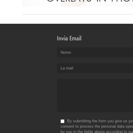
Invia Email
Nome
La mail
By submitting the form you give us yo
consent to process the personal data spec
by you in the fields above according to ou