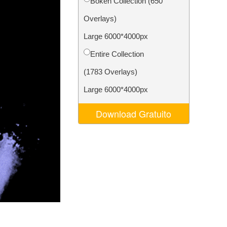
Bokeh Collection (650
o AI
Video Editing Services
Overlays)
Large 6000*4000px
Entire Collection
(1783 Overlays)
Large 6000*4000px
Download Gratuito