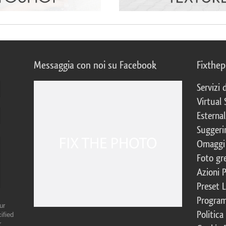
Messaggia con noi su Facebook
Fixthe
Servizi
Virtual 
Esternal
Suggerim
Omaggi 
Foto gre
Azioni 
Preset 
Program
ur
Politica
ified
r