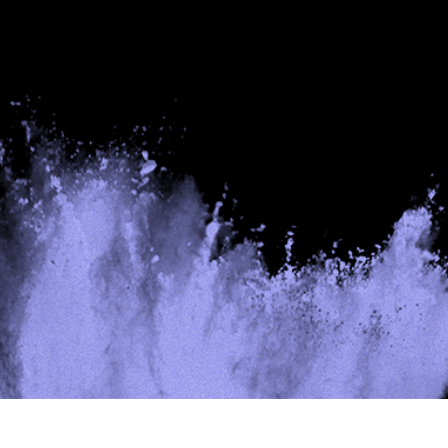
ritocco del prodotto
Servizi di ritocco gioielli
Dati di Addestrament