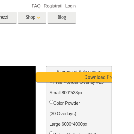
FAQ
Registrati
Login
rezzi
Shop
Blog
es
Video
LUT professionali
Sovrapposizioni video
r bambini
Servizi di fotoritocco immobiliare
no
Si prega di Selezionare
Download Free
Free Powder Overlay #25
per
Small 800*533px
e delle
Servizi Foto Restauro
Color Powder
(30 Overlays)
Large 6000*4000px