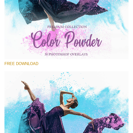
Si prega di Selezionare
Free Powder Overlay #20
Small 800*533px
Color Powder
(30 Overlays)
FREE DOWNLOAD
Large 6000*4000px
4 Seasons (411 Overlays)
Large 6000*4000px
Entire Collection
(1783 Overlays)
Large 6000*4000px