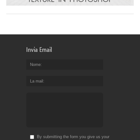
Invia Email
Nome
La mail
By submitting the form you give us your