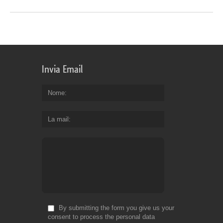
Invia Email
Nome
La mail
By submitting the form you give us your
consent to process the personal data