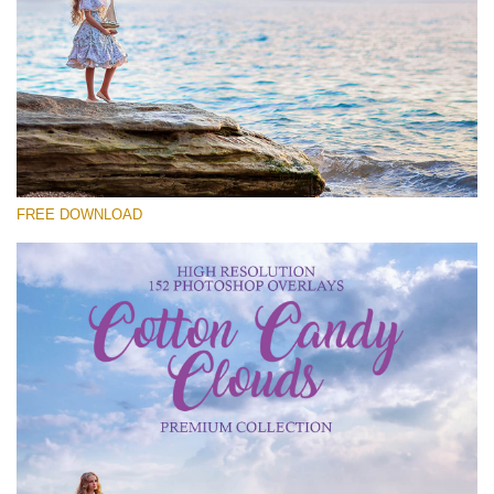
Si prega di Selezionare
Free Cloud Overlay #26
Small 800*533px
Cotton Candy Clouds
(152 Overlays)
FREE DOWNLOAD
Large 6000*4000px
4 Seasons (411 Overlays)
Large 6000*4000px
Entire Collection
(1783 Overlays)
Large 6000*4000px
Download Gratuito