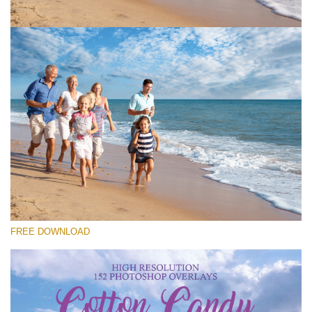
Si prega di Selezionare
Free Cloud Overlay #1
Small 800*533px
Cotton Candy Clouds
(152 Overlays)
Large 6000*4000px
FREE DOWNLOAD
Sky Boundless
(347 Overlays)
Large 6000*4000px