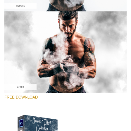
Si prega di Selezionare
Free PNG Overlay #6
Small 800*533px
Smoke Effect
(30 Overlays)
Large 6000*4000px
FREE DOWNLOAD
Luxury Wedding
(373 Overlays)
Large 6000*4000px