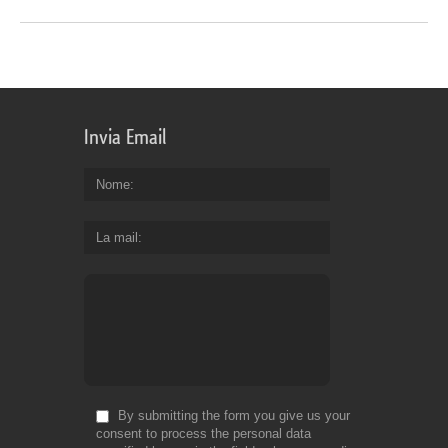
Invia Email
Nome
La mail
By submitting the form you give us your
consent to process the personal data