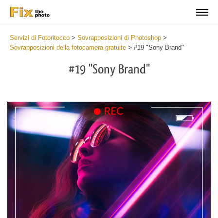
Servizi di Fotoritocco
>
Sovrapposizioni di Photoshop
>
Sovrapposizioni della fotocamera gratuite
>
#19 "Sony Brand"
#19 "Sony Brand"
Do
Fr
Ov