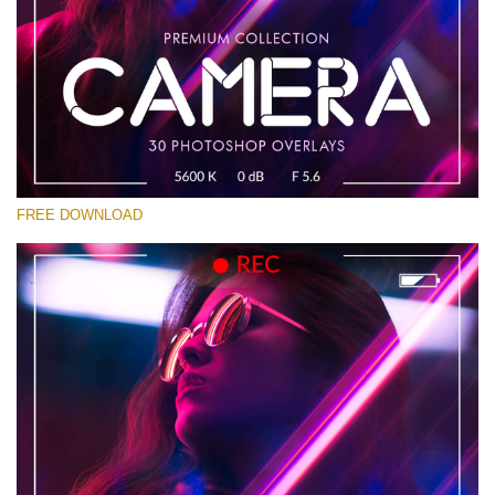
Si prega di Selezionare
Free Photoshop Overlay #19
Small 800*533px
Camera Overlays
(30 Overlays)
FREE DOWNLOAD
Large 6000*4000px
Sky Boundless
(347 Overlays)
Large 6000*4000px
Entire Collection
(1783 Overlays)
Large 6000*4000px