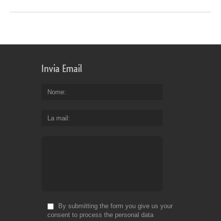
Invia Email
Nome
La mail
By submitting the form you give us your
consent to process the personal data