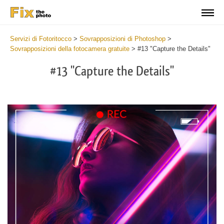
Servizi di Fotoritocco
>
Sovrapposizioni di Photoshop
>
Sovrapposizioni della fotocamera gratuite
>
#13 "Capture the Details"
#13 "Capture the Details"
Do
Fr
Ov