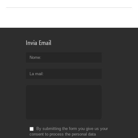
Invia Email
Nome
La mail
By submitting the form you give us your
consent to process the personal data