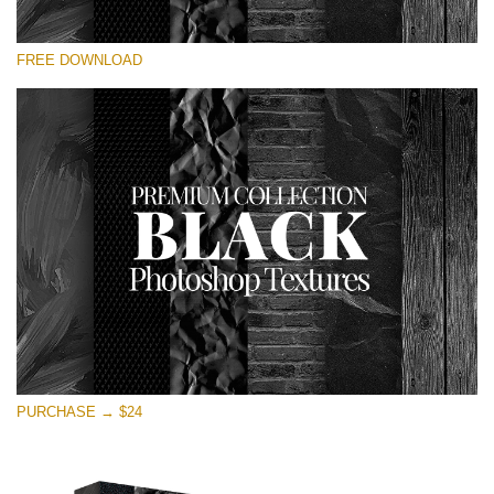
Si prega di Selezionare
FREE DOWNLOAD
Free Photoshop Overlay
Small 800*533px
Black Textures
(30 Textures)
Large 6000*4000px
Entire Collection
(1783 Overlays)
Large 6000*4000px
Download Gratuito
PURCHASE → $24