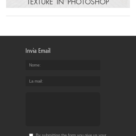
Invia Email
Nome
La mail
By submitting the form you give us your