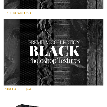
Si prega di Selezionare
FREE DOWNLOAD
Free Photoshop Overlay
Small 800*533px
Black Textures
(30 Textures)
Large 6000*4000px
Entire Collection
(1783 Overlays)
Large 6000*4000px
Download Gratuito
PURCHASE → $24