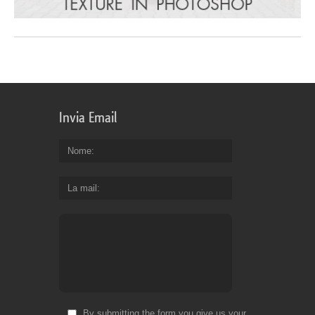
Invia Email
Nome
La mail
By submitting the form you give us your