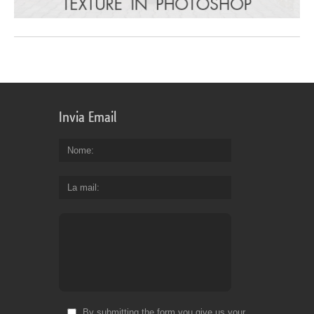
Invia Email
Nome
La mail
By submitting the form you give us your