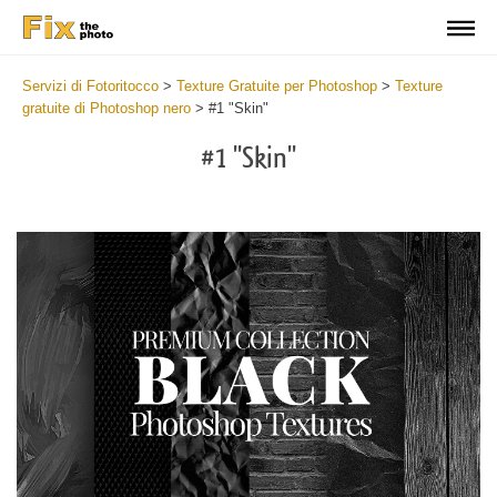
Servizi di Fotoritocco
>
Texture Gratuite per Photoshop
>
Texture
gratuite di Photoshop nero
>
#1 "Skin"
#1 "Skin"