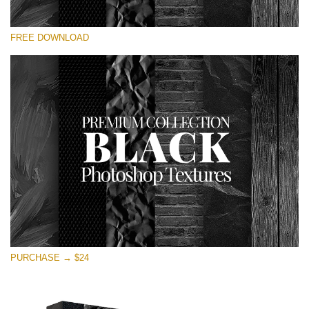
Si prega di Selezionare
FREE DOWNLOAD
Free Photoshop Overlay
Small 800*533px
Black Textures
(30 Textures)
Large 6000*4000px
Entire Collection
(1783 Overlays)
Large 6000*4000px
Download Gratuito
PURCHASE → $24