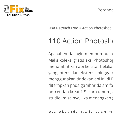
Berand
FOUNDED IN 2003
Lightroom
Jasa Retouch Foto
>
Action Photoshop 
110 Action Photosh
Lightroom Presets
Tind
Layanan Retouching
Seluruh Koleksi Preset LR
Kuas
Reto
Headshot
Apakah Anda ingin membumbui bi
Preset Kesepakatan
Over
Maka koleksi gratis aksi Photosh
Terbaik
Tekst
menambahkan api ke latar belakan
Koleksi Seluler
Ps Ac
yang intens dan ekstensif hingga k
Kolek
menggunakan tindakan api ini di 
Ps Me
M
diterapkan pada gambar dalam f
Jasa Edit Foto Pernikahan
Kolek
potret dan kreatif. Secara umum,
studio, misalnya, jika menangkap
Api Aksi Photoshop #1 "L