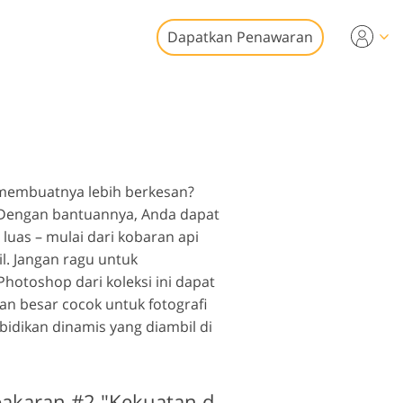
Dapatkan Penawaran
ideo
esional
it Foto Real
n Video
tate
 membuatnya lebih berkesan?
. Dengan bantuannya, Anda dapat
luas – mulai dari kobaran api
il.
Jangan ragu untuk
hotoshop dari koleksi ini dapat
an besar cocok untuk fotografi
storasi Foto
idikan dinamis yang diambil di
Photoshop Aksi Kebakaran #2 "Kekuatan dari Api"