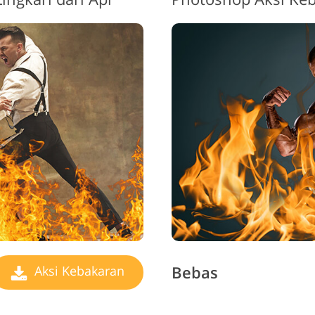
ayanan Retouching
Data Pelatihan AI
Layanan Pen
Perhiasan
Bebas
Aksi Kebakaran