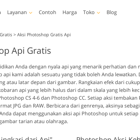
a
Layanan
Contoh
Harga
Toko
Blog
Photoshop
Templates
V
Gratis
>
Aksi Photoshop Gratis Api
op Api Gratis
akan Photoshop
Template
LUT prof
Layanan Retouching Foto
Layanan Ed
 Photoshop
Template pemasaran
Hampara
uching Tubuh Layanan
Bayi
Es
dikan Anda dengan nyala api yang menarik perhatian dan
lay Photoshop
Kartu Hari Valentine
op api kami adalah sesuatu yang tidak boleh Anda lewatkan
ur Photoshop
Undangan pernikahan
g atau latar depan dari gambar. Rangkaian efek dari cukup 
tions Seluruh
Undangan ulang tahun
obaran api yang lebih halus dari dalam skala yang lebih kec
si
anak
Photoshop CS 4-6 dan Photoshop CC. Setiap aksi tembakan P
lapisi Seluruh
odel Pakaian yang
Layanan Manipulasi
ormat JPG dan RAW.
Berbicara dari genrenya, aksinya sebagi
Layanan Re
si
Dihasilkan oleh AI
Gambar
 Anda dapat menggunakan aksi api Photoshop untuk setiap b
 gambar tarian atau olahraga.
ingkari dari Api"