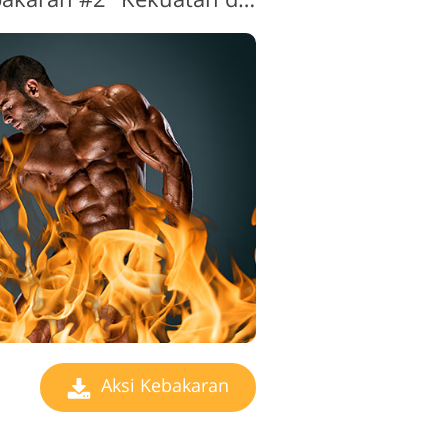
geditan Video
Aksi Kebakaran