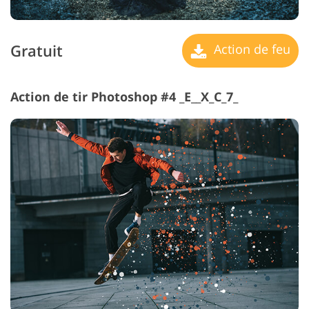
Gratuit
Action de feu
Action de tir Photoshop #4 _E__X_C_7_