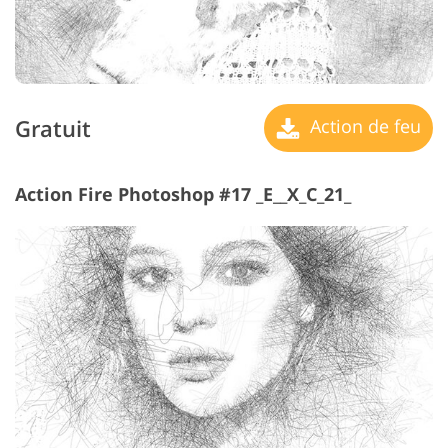
Gratuit
Action de feu
Action Fire Photoshop #17 _E__X_C_21_