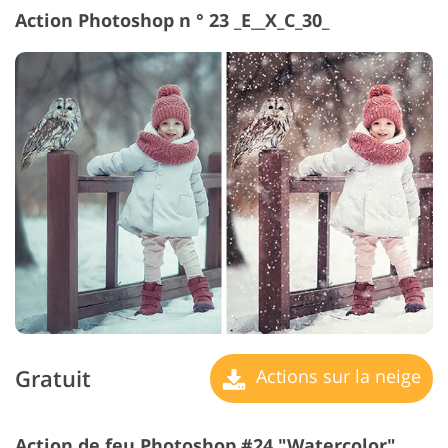
Action Photoshop n ° 23 _E__X_C_30_
Gratuit
Actions sur la neige
Action de feu Photoshop #24 "Watercolor"