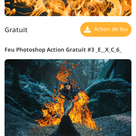
Gratuit
Action de feu
Feu Photoshop Action Gratuit #3 _E__X_C_6_