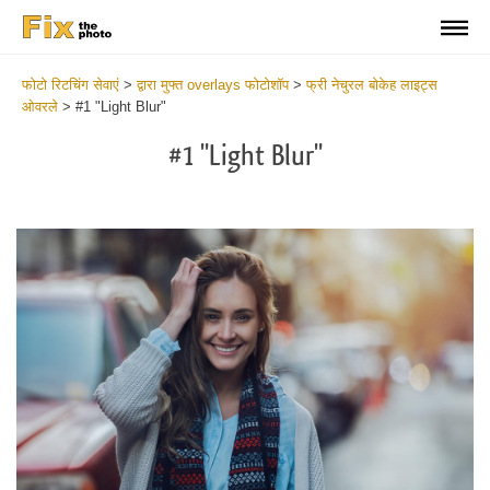
फोटो रिटचिंग सेवाएं
>
द्वारा मुफ्त overlays फोटोशॉप
>
फ्री नेचुरल बोकेह लाइट्स
ओवरले
>
#1 "Light Blur"
#1 "Light Blur"