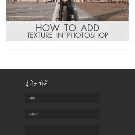
ई-मेल भेजें
नाम
ई-मेल