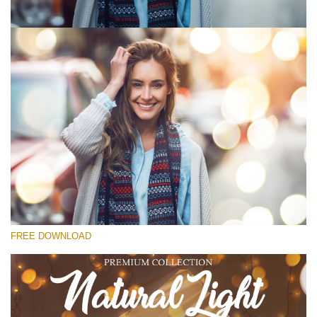
कृपया चुने
Free Photoshop Overlay #1
Small 800*533px
Natural Cozy
(150 Overlays)
Large 6000*4000px
FREE DOWNLOAD
Fairy Tale (344 Overlays)
Large 6000*4000px
Entire Collection