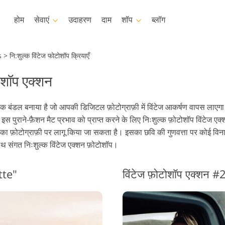
होम
सेवाएं
उदाहरण
दाम
शॉप
ब्लॉग
Photoshop
Templates
s
>
नि:शुल्क विंटेज फोटोशॉप क्रियाएँ
ोशॉप एक्शन
टोशॉप क्रिया
टेम्पलेट्स
पेशेवर 
टोशॉप ब्रश
मार्केटिंग टेम्प्लेट
वीडियो
सॅलन रीटचिंग सर्विसिस
बेबी फोटो रीटचिंग सर्विसेज
रियल एस्टेट 
 एक बंडल बनाया है जो आपकी डिजिटल फ़ोटोग्राफ़ी में विंटेज आकर्षण वापस लाएग
टोशॉप ओवरले
वेलेंटाइन डे कार्ड
 इस पुराने-फ़ैशन मैट प्रभाव को प्राप्त करने के लिए निःशुल्क फ़ोटोशॉप विंटेज ए
टोशॉप बनावट
शादी के निमंत्रण
लियों का फ़ोटोग्राफ़ी पर लागू किया जा सकता है। इसका छवि की गुणवत्ता पर कोई 
क्रियाएँ संपूर्ण संग्रह
बच्चों के जन्मदिन का निमंत्रण
 संगत निःशुल्क विंटेज एक्शन फ़ोटोशॉप।
एस पूरे संग्रह को ओवरले करता है
कपड़ों के लिए AI जनरेटेड मॉडल
इमेज मैनिपुलेशन सर्विसेज
फोटो स्ट
tte"
विंटेज फ़ोटोशॉप एक्शन 