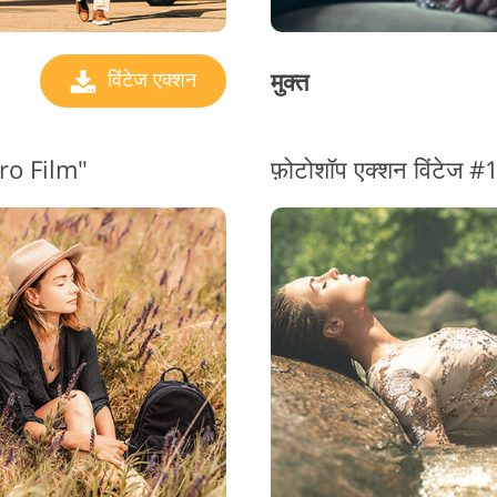
मुक्त
विंटेज एक्शन
tro Film"
फ़ोटोशॉप एक्शन विंटेज 