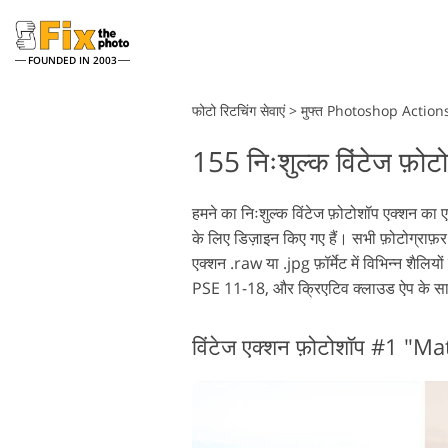
FOUNDED IN 2003
Lightroom
फोटो रिटचिंग सेवाएं
>
मुफ्त Photoshop Action
155 निःशुल्क विंटेज फ़ोट
लाइटरूम प्रीसेट
फो
संपूर्ण LR प्रीसेट संग्रह
फो
हेडशॉट रीटचिंग सेवाएं
हमने का निःशुल्क विंटेज फ़ोटोशॉप एक्शन का
बेस्ट डील प्रीसेट
फो
के लिए डिज़ाइन किए गए हैं। सभी फ़ोटोग्राफ़र
मोबाइल संग्रह
फो
एक्शन .raw या .jpg फ़ॉर्मेट में विभिन्न शै
Ps 
PSE 11-18, और क्रिएटिव क्लाउड ऐप के साथ
पी
शादी की फोटो संपादन सेवाएं
विंटेज एक्शन फ़ोटोशॉप #1 "Ma