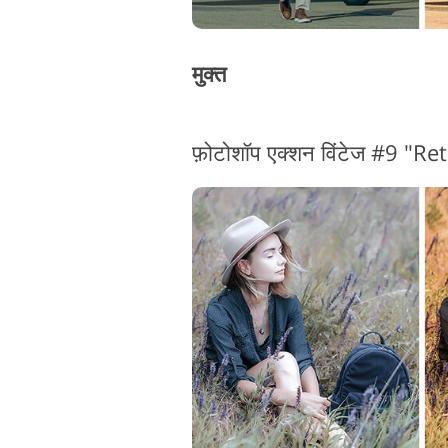
मुक्त
फ़ोटोशॉप एक्शन विंटेज #9 "Re