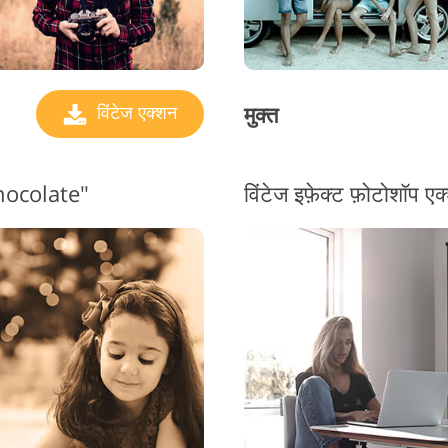
मुक्त
विंटेज एक्शन
Chocolate"
विंटेज इफ़ेक्ट फ़ोटोशॉप