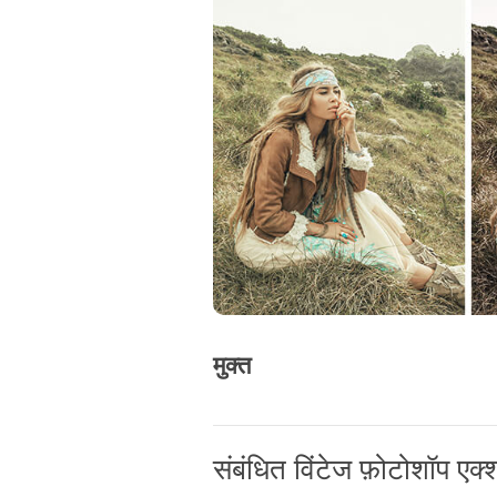
मुक्त
संबंधित विंटेज फ़ोटोशॉप एक