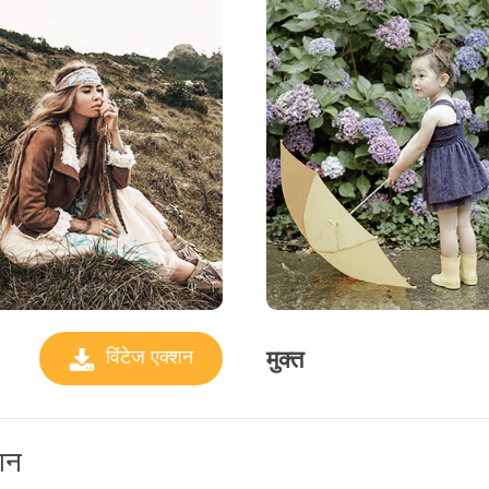
मुक्त
विंटेज एक्शन
्शन