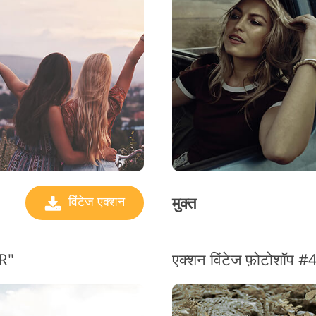
ज्वैलरी रीटचिंग सर्विसेज
एआई प्रशिक्षण डेटा
वीडिय
मुक्त
विंटेज एक्शन
DR"
एक्शन विंटेज फ़ोटोशॉप #