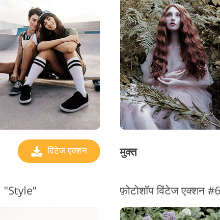
मुक्त
विंटेज एक्शन
#5 "Style"
फ़ोटोशॉप विंटेज एक्शन 