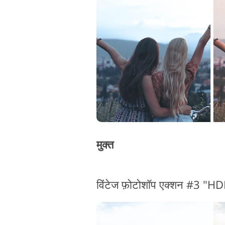
उत्पाद सुधार सेवाएं
मुक्त
विंटेज फ़ोटोशॉप एक्शन #3 "H