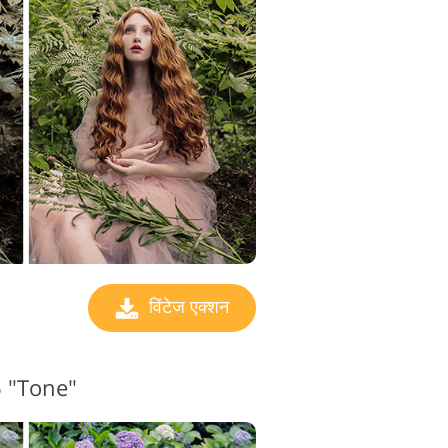
विंटेज एक्शन
#6 "Tone"