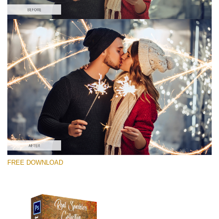
Please select
Free Photoshop Overlay #7
Small 800*533px
Real Sparklers
(216 Overlays)
Large 6000*4000px
FREE DOWNLOAD
Light Sparkling
(740 Overlays)
Large 6000*4000px