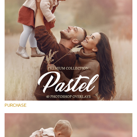
(1783 Overlays)
Large 6000*4000px
Free download
PURCHASE