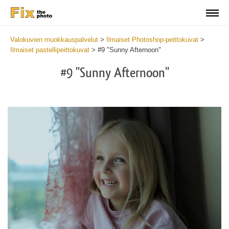
Valokuvien muokkauspalvelut
>
Ilmaiset Photoshop-peittokuvat
>
Ilmaiset pastellipeittokuvat
>
#9 "Sunny Afternoon"
#9 "Sunny Afternoon"
Do
Fr
Ov