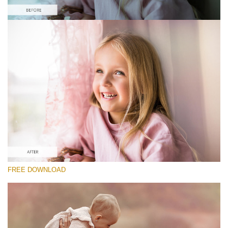
Please select
Free Photoshop Overlay #9 Small 800*533px
Pastel Collection
(40 Overlays)
Large 6000*4000px
Sky Boundless
FREE DOWNLOAD
(347 Overlays)
Large 6000*4000px
Entire Collection