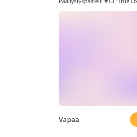
Päällystyspastelli #13 "True L
Vapaa