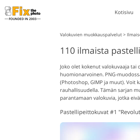
Kotisivu
FOUNDED IN 2003
Lightroom
Valokuvien muokkauspalvelut
>
Ilmais
110 ilmaista pastel
Lightroomin esiasetukset
LR-esiasetuskokoelmat
P
Muotokuvan retusointi
Joko olet kokenut valokuvaaja tai 
Parhaan tarjouksen
P
huomionarvoinen. PNG-muodossa on 
esiasetukset
P
(Photoshop, GIMP ja muut). Voit k
Mobiiliasetukset
K
rauhallisuudella. Tämän sarjan m
parantamaan valokuvia, jotka eiv
K
Hääkuvien muokkaus
p
Pastellipeittokuvat #1 "Revolu