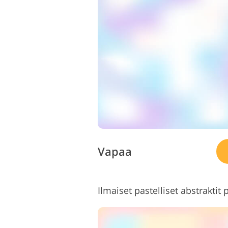
Tuotteen valokuvien
muokkaus
Vapaa