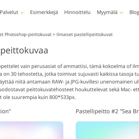
Palvelut
Esimerkkejä
Hinnoittelu
Myymälä
Blog
Photoshop
Templates
et Photoshop-peittokuvat
>
Ilmaiset pastellipeittokuvat
lipeittokuvaa
Photoshop-toiminnot
Kaikki mallit
LUT:t
Vastasyntyneiden kuvien
Kiintei
hotoshop siveltimet
Markkinointipohjia
Amma
Kehon retusointi
muokkaus
vide
opettelet vain perusasiat of ammattisi, tämä kokoelma of ilm
hotoshop-peittokuvat
Ystävänpäiväkortit
30 tehostetta, jotka toimivat sujuvasti kaikissa tasoja t
hotoshop-tekstuurit
Häät kutsut
äyttää niitä antamaan RAW- ja JPG-kuvillesi unenomainen ul
oko Ps Actions -
Kutsu lastenjuhliin
uodostavat peittokuvatehosteet houkuttelevat sekä Mac- ett
kokoelmat
ät ole suurempia kuin 800*533px.
okonaiset Ps-
Tekoälyn luomat mallit
Kuvamanipulaatio
Valoku
eittokuvapaketit
vaatteille
tion"
Pastellipeitto #2 "Sea B