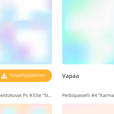
Korujen valokuvien
AI-koulutusdata
Videoe
muokkaus
Vapaa
Pastellipäällinen
Ilmaiset pastelliset abstraktit peittokuvat Ps #3:lle "Street Spirit"
Peittopastelli #4 "Karma