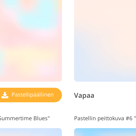
Vapaa
Pastellipäällinen
 "Summertime Blues"
Pastellin peittokuva #6 