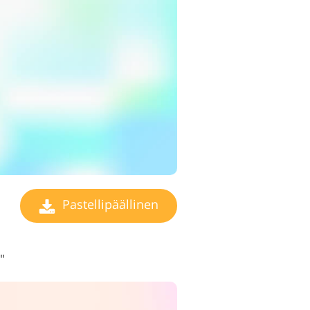
ditointipalvelut
Pastellipäällinen
"