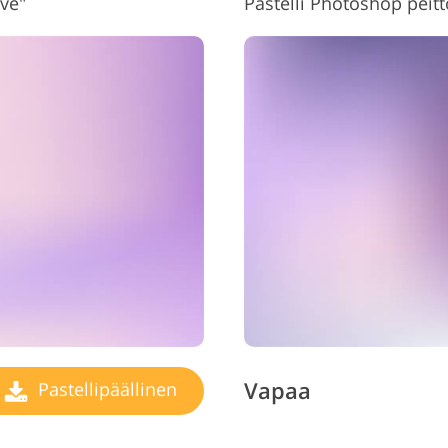
ove"
Pastelli Photoshop peit
Vapaa
Pastellipäällinen