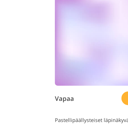
Vapaa
Pastellipäällysteiset läpinäky