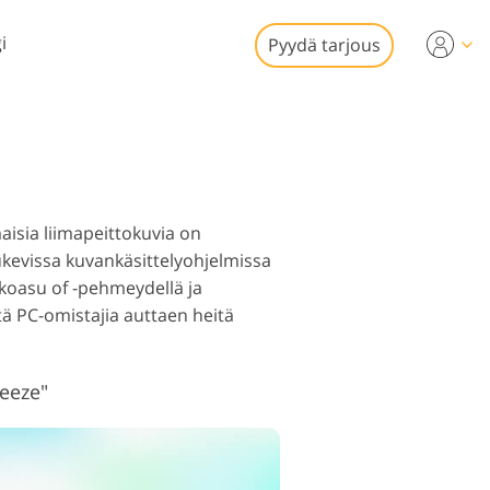
i
Pyydä tarjous
Video
 videoeditointiin
stöjen valokuvien
ttimaiset
muokkaus
opeittokuvat
aisia liimapeittokuvia on
ukevissa kuvankäsittelyohjelmissa
koasu of -pehmeydellä ja
ä PC-omistajia auttaen heitä
van restaurointi
reeze"