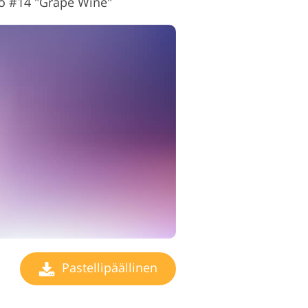
to #14 "Grape Wine"
Pastellipäällinen