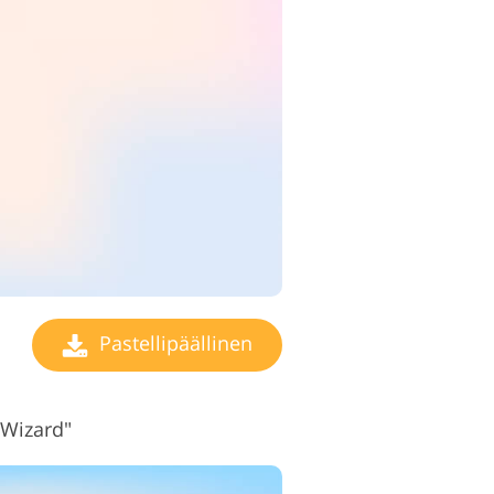
Pastellipäällinen
"Wizard"