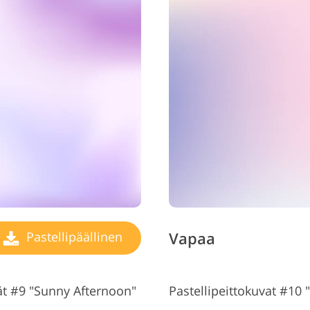
Vapaa
Pastellipäällinen
vät #9 "Sunny Afternoon"
Pastellipeittokuvat #10