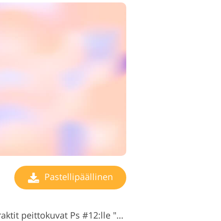
Pastellipäällinen
Ilmaiset pastelliset abstraktit peittokuvat Ps #12:lle "Morning Glory"