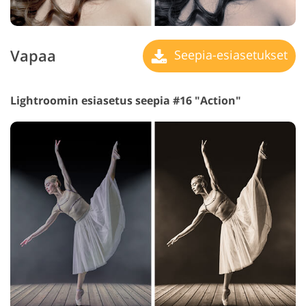
Vapaa
Seepia-esiasetukset
Lightroomin esiasetus seepia #16 "Action"