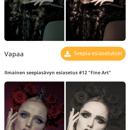
Vapaa
Seepia-esiasetukset
Ilmainen seepiasävyn esiasetus #12 "Fine Art"