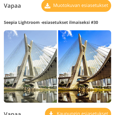
Vapaa
Muotokuvan esiasetukset
Seepia Lightroom -esiasetukset ilmaiseksi #30
Vapaa
Kaupungin esiasetukset