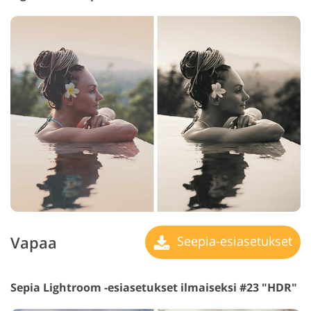
Vapaa
Seepia-esiasetukset
Sepia Lightroom -esiasetukset ilmaiseksi #23 "HDR"