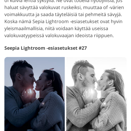
of kuivia lehtiä syksyllä. Ne ovat todella hyödyllisiä, jos
haluat sävyttää valokuvat ruskeiksi, muuttaa of -värien
voimakkuutta ja saada täyteläisiä tai pehmeitä sävyjä.
Koska nämä Sepia Lightroom -esiasetukset ovat hyvin
yleismaailmallisia, niitä voidaan käyttää useissa
valokuvatyypeissä valokuvaajan ideoista riippuen.
Seepia Lightroom -esiasetukset #27