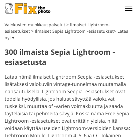
Valokuvien muokkauspalvelut
>
Ilmaiset Lightroom-
esiasetukset
>
Ilmaiset Sepia Lightroom -esiasetukset> Lataa
nyt▼
300 ilmaista Sepia Lightroom -
esiasetusta
Lataa nämä ilmaiset Lightroom Seepia -esiasetukset
lisätäksesi valokuviin vintage-tunnelmaa muutamalla
napsautuksella.
Lightroom Seepia -esiasetukset ovat
todella hyödyllisiä, jos haluat sävyttää valokuvat
ruskeiksi, muuttaa of -värien voimakkuutta ja saada
täyteläisiä tai pehmeitä sävyjä. Koska nämä Free Sepia
Lightroom -esiasetukset ovat erittäin yleisiä, niitä
voidaan käyttää useiden Lightroom-versioiden kanssa:
Lightroom Mobile, Lightroom 4, 5, 6 ja CC. Jokainen