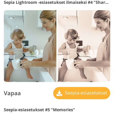
Sepia Lightroom -esiasetukset ilmaiseksi #4 "Sharpening"
Vapaa
Seepia-esiasetukset
Seepia-esiasetukset #5 "Memories"