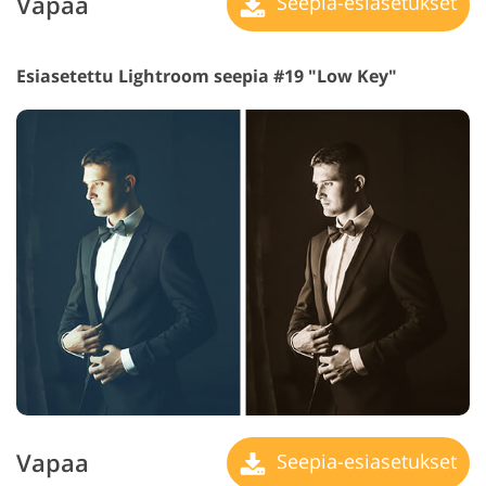
Vapaa
Seepia-esiasetukset
Esiasetettu Lightroom seepia #19 "Low Key"
Vapaa
Seepia-esiasetukset