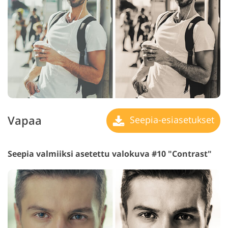
Vapaa
Seepia-esiasetukset
Seepia valmiiksi asetettu valokuva #10 "Contrast"