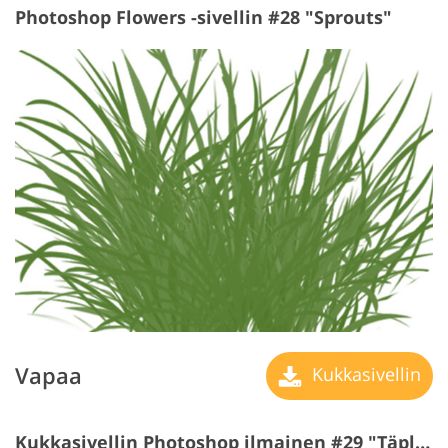
Photoshop Flowers -sivellin #28 "Sprouts"
Vapaa
Kukkasivellin
Kukkasivellin Photoshop ilmainen #29 "Täplät of ruoho"