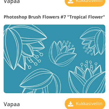
Vapaa
Kukkasivellin
Photoshop Brush Flowers #7 "Tropical Flower"
Vapaa
Kukkasivellin