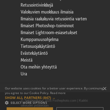
Retusointivinkkejä
Valokuvien muokkaus ilmaisia
Ilmaisia raakakuvia retusointia varten
Ilmaiset Photoshop-toiminnot
Ilmaiset Lightroom-esiasetukset
Kumppanuusohjelma
Tietosuojakäytäntö
Evästekäytäntö
Meistä
Ota meihin yhteyttä
Ura
×
Our website uses cookies for a better user experience. By continuing,
you agree to our Cookie Policy.
Read more
SHOW ALL PARTNERS
(847) →
© Tekijänoikeus 2026 Fixthephoto.com | Kaikki
SELECT MORE OPTIONS
oikeudet pidätetään.