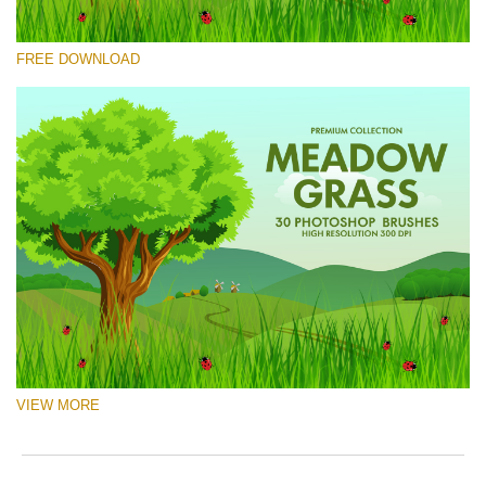
Please select
FREE DOWNLOAD
Free Ps Brush #7
Meadow Grass
(30 Ps Brushes)
Free download
VIEW MORE