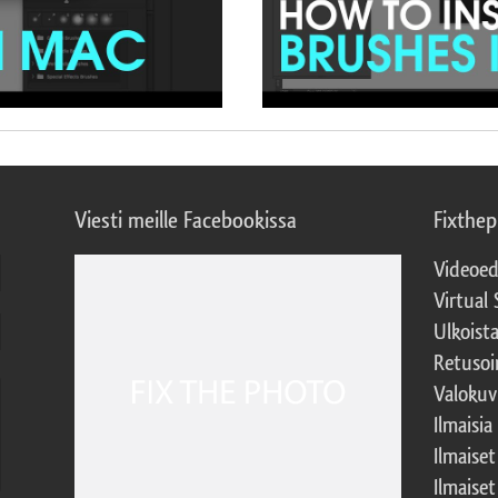
Viesti meille Facebookissa
Fixthe
Videoed
Virtual 
Ulkoist
Retusoi
Valokuv
Ilmaisia
Ilmaise
Ilmaise