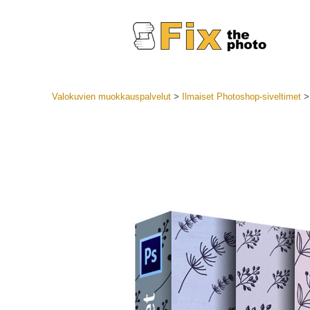
Valokuvien muokkauspalvelut
>
Ilmaiset Photoshop-siveltimet
Lightroom
LR-esiase
Muotok
Parhaan t
esiasetuk
Mobiilias
Hääku