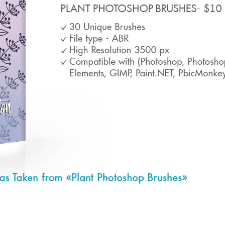
alokuvien muokkaus
Korujen valokuvien muokkaus
AI-koulutusdata