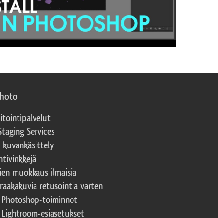
photo
itointipalvelut
Staging Services
a kuvankäsittely
ntivinkkejä
ien muokkaus ilmaisia
 raakakuvia retusointia varten
t Photoshop-toiminnot
t Lightroom-esiasetukset