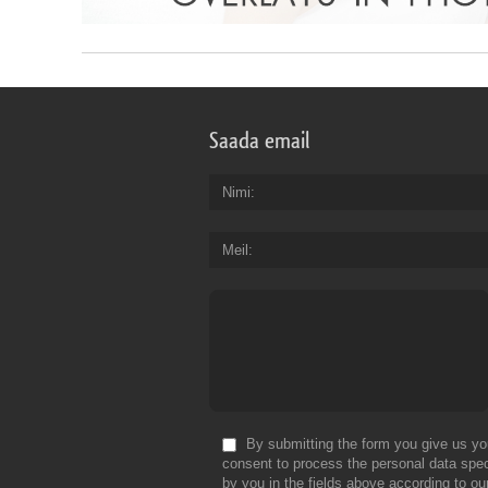
Saada email
Nimi
Meil
By submitting the form you give us yo
consent to process the personal data spec
by you in the fields above according to ou