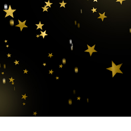
e fototöötlus
Ehete fotode redigeerimine
AI koolitusandme