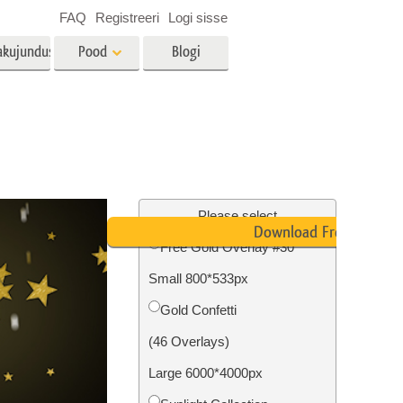
FAQ
Registreeri
Logi sisse
akujundus
Pood
Blogi
es
Video
LUT-id videotöötluseks
Professionaalsed
tlus
Kinnisvara fototöötlus
videoülekatted
Please select
Download Free
Free Gold Overlay #30
Small 800*533px
mine
Fotode taastamine
Gold Confetti
(46 Overlays)
Large 6000*4000px