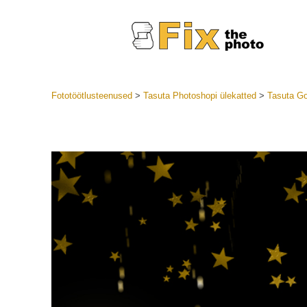
Fototöötlusteenused
>
Tasuta Photoshopi ülekatted
>
Tasuta Go
Lightroom
LR eelsea
Portre
Parima pa
Mobiili e
Pulmafot