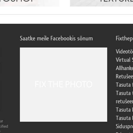
Saatke meile Facebookis sõnum
Fixthe
Videotö
Virtual 
Allhank
Retuše
Tasuta 
Tasuta 
retušee
Tasuta 
Tasuta 
ur
Sidusp
ified
r