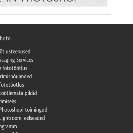
photo
ötlusteenused
Staging Services
e fototöötlus
erimisnõuanded
fototöötlus
töötlemata pildid
rimiseks
Photoshopi toimingud
Lightroomi eelseaded
rogramm