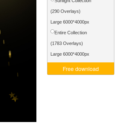
Sunlight Collection
d
Video Editing Services
(290 Overlays)
Large 6000*4000px
Entire Collection
(1783 Overlays)
Large 6000*4000px
Free download