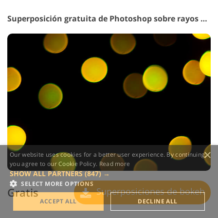
Superposición gratuita de Photoshop sobre rayos de sol n.° 32 "Bokeh"
×
Our website uses cookies for a better user experience. By continuing,
you agree to our Cookie Policy.
Read more
SHOW ALL PARTNERS
(847) →
SELECT MORE OPTIONS
Gratis
Superposiciones de bokeh
ACCEPT ALL
DECLINE ALL