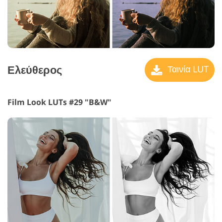
Ελεύθερος
Ταινία LUT
Film Look LUTs #29 "B&W"