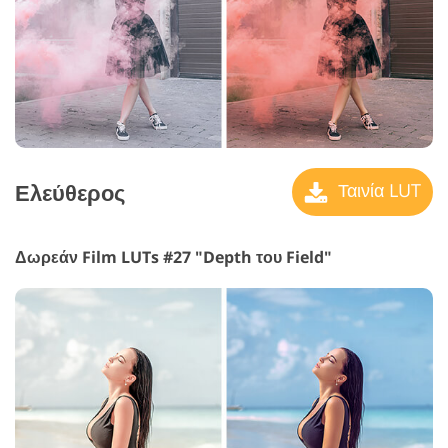
Ελεύθερος
Ταινία LUT
Δωρεάν Film LUTs #27 "Depth
του Field"