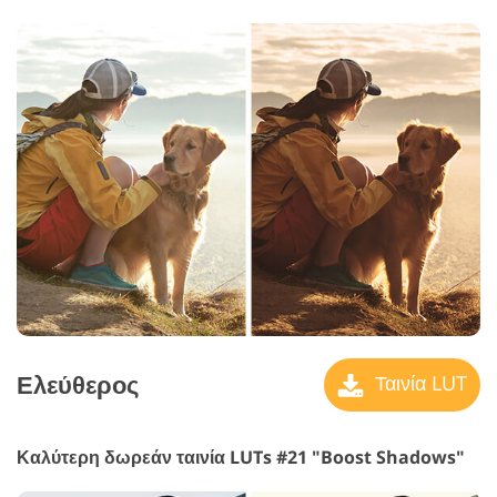
Ελεύθερος
Ταινία LUT
Καλύτερη δωρεάν ταινία LUTs #21 "Boost Shadows"