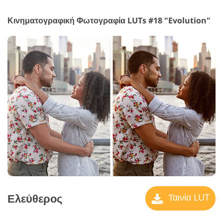
Κινηματογραφική Φωτογραφία LUTs #18 "Evolution"
Ελεύθερος
Ταινία LUT