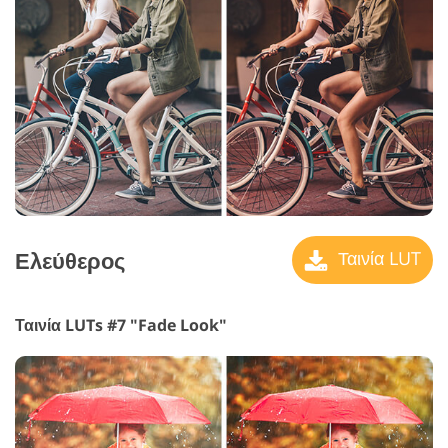
Ελεύθερος
Ταινία LUT
Ταινία LUTs #7 "Fade Look"