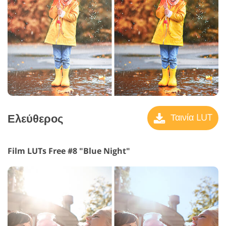
Ελεύθερος
Ταινία LUT
Film LUTs Free #8 "Blue Night"