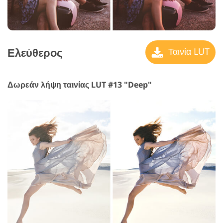
Ελεύθερος
Ταινία LUT
Δωρεάν λήψη ταινίας LUT #13 "Deep"