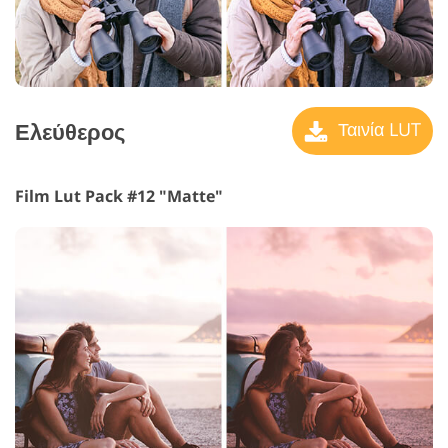
Ελεύθερος
Ταινία LUT
Film Lut Pack #12 "Matte"