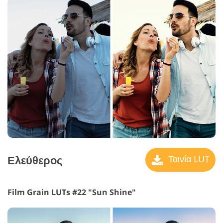
Ελεύθερος
Ταινία LUT
Film Grain LUTs #22 "Sun Shine"