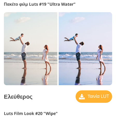
Πακέτο φιλμ Luts #19 "Ultra Water"
Ελεύθερος
Ταινία LUT
Luts Film Look #20 "Wipe"