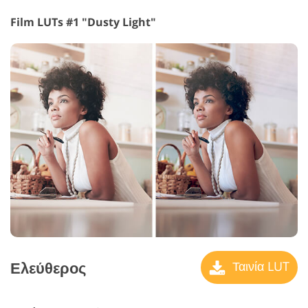
Film LUTs #1 "Dusty Light"
Ελεύθερος
Ταινία LUT