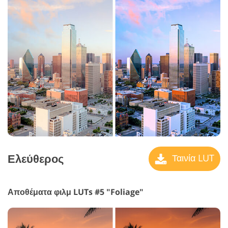
Ελεύθερος
Ταινία LUT
Αποθέματα φιλμ LUTs #5 "Foliage"