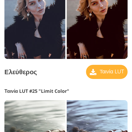
Ελεύθερος
Ταινία LUT
Ταινία LUT #25 "Limit Color"