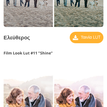
Ελεύθερος
Ταινία LUT
Film Look Lut #11 "Shine"