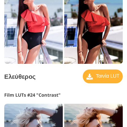
Ελεύθερος
Ταινία LUT
Film LUTs #24 "Contrast"